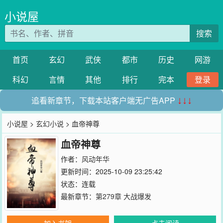
小说屋
搜索
首页
玄幻
武侠
都市
历史
网游
科幻
言情
其他
排行
完本
登录
追看新章节，下载本站客户端无广告APP
↓↓↓
小说屋
>
玄幻小说
> 血帝神尊
血帝神尊
作者：
风动年华
更新时间：2025-10-09 23:25:42
状态：连载
最新章节：
第279章 大战爆发
加入书架
点击阅读