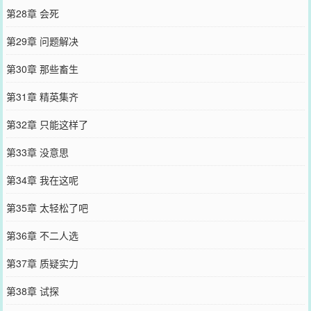
第28章 会死
第29章 问题解决
第30章 那些畜生
第31章 精英集齐
第32章 只能这样了
第33章 没意思
第34章 我在这呢
第35章 太轻松了吧
第36章 不二人选
第37章 质疑实力
第38章 试探