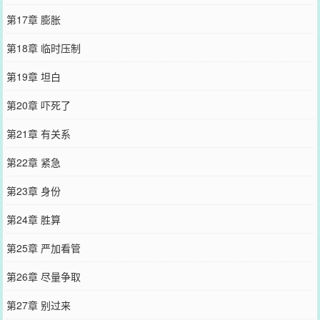
第17章 膨胀
第18章 临时压制
第19章 坦白
第20章 吓死了
第21章 有关系
第22章 紧急
第23章 身份
第24章 胜算
第25章 严加看管
第26章 尽量争取
第27章 别过来