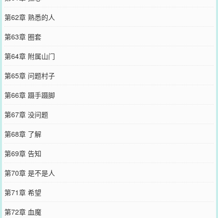
第62章 熟悉的人
第63章 圈套
第64章 附属山门
第65章 问题村子
第66章 蹑手蹑脚
第67章 没问题
第68章 了解
第69章 告知
第70章 是不是人
第71章 希望
第72章 血魔