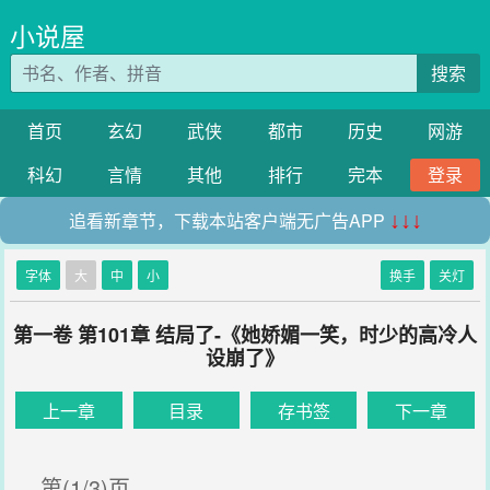
小说屋
搜索
首页
玄幻
武侠
都市
历史
网游
科幻
言情
其他
排行
完本
登录
追看新章节，下载本站客户端无广告APP
↓↓↓
字体
大
中
小
换手
关灯
第一卷 第101章 结局了-《她娇媚一笑，时少的高冷人
设崩了》
上一章
目录
存书签
下一章
第(1/3)页