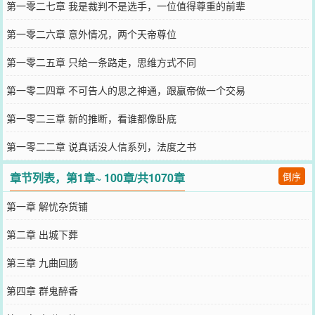
第一零二七章 我是裁判不是选手，一位值得尊重的前辈
第一零二六章 意外情况，两个天帝尊位
第一零二五章 只给一条路走，思维方式不同
第一零二四章 不可告人的思之神通，跟嬴帝做一个交易
第一零二三章 新的推断，看谁都像卧底
第一零二二章 说真话没人信系列，法度之书
章节列表，第1章~ 100章/共1070章
倒序
第一章 解忧杂货铺
第二章 出城下葬
第三章 九曲回肠
第四章 群鬼醉香