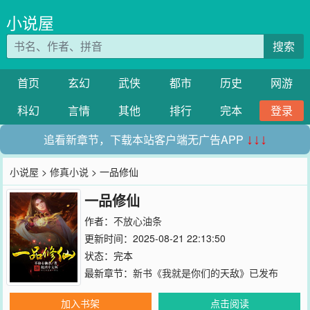
小说屋
搜索
首页
玄幻
武侠
都市
历史
网游
科幻
言情
其他
排行
完本
登录
追看新章节，下载本站客户端无广告APP
↓↓↓
小说屋
>
修真小说
> 一品修仙
一品修仙
作者：
不放心油条
更新时间：2025-08-21 22:13:50
状态：完本
最新章节：
新书《我就是你们的天敌》已发布
加入书架
点击阅读