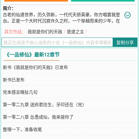
简介：
古老的仙道世界，历久弥新，一代代天骄英豪，你方唱罢我登
台。正是一个大时代沉寂许久之时，一个穿越而来的少年，在
曾经闻名天下，现已废弃多时的壶梁，探出自己的罪恶之手。“我告诉
其它作品：
我就是你们的天敌
/
诡道之主
/
你们，只有一级小号自带的技能，才是最实用的！”“例如，有个技
能，官名拾取，诨名摸尸。”PS：简介先改成这个用着……建了个读者
复制分享
群，697-475-270
您要是觉得《
一品修仙
》还不错的话请不要忘记向您QQ群和微博微信
《一品修仙》最新12章节
里的朋友推荐哦！
新书《我就是你们的天敌》已发布
新书已发布
完本感言瞎扯几句
第一零二九章 送府君往生，牙印还在（完）
第一零二八章 怂恿成仙，我来接你了
整理一下，准备收尾